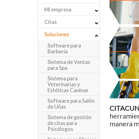
Mi empresa
Citas
Soluciones
Software para
Barbería
Sistema de Ventas
para Spa
Sistema para
Veterinarias y
Estéticas Caninas
Software para Salón
de Uñas
CITACU
herramient
Sistema de gestión
manera ma
de citas para
Psicólogos