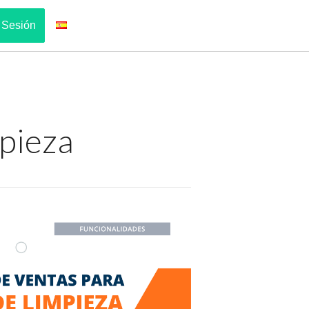
r Sesión
pieza